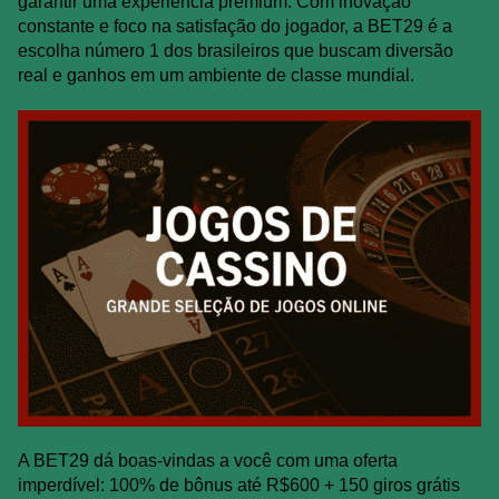
garantir uma experiência premium. Com inovação
constante e foco na satisfação do jogador, a BET29 é a
escolha número 1 dos brasileiros que buscam diversão
real e ganhos em um ambiente de classe mundial.
A BET29 dá boas-vindas a você com uma oferta
imperdível: 100% de bônus até R$600 + 150 giros grátis