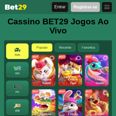
Entrar
Registrar-se
Cassino BET29 Jogos Ao
Vivo