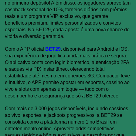
no primeiro depósito! Além disso, os jogadores aproveitam
cashback semanal de 10%, torneios diários com prêmios
reais e um programa VIP exclusivo, que garante
benefícios premium, limites personalizados e convites
especiais. Na BET29, cada aposta é uma nova chance de
vitória e diversão garantida.
Com o APP oficial
BET29
, disponível para Android e iOS,
sua experiência de jogo fica ainda mais prática e segura.
O aplicativo conta com login biométrico, autenticação 2FA
e saques via PIX instantâneo, oferecendo total
estabilidade até mesmo em conexões 3G. Compacto, leve
e intuitivo, o APP permite apostar em esportes, cassino ao
vivo e slots com apenas um toque — tudo com o
desempenho e a segurança que só a BET29 oferece.
Com mais de 3.000 jogos disponíveis, incluindo cassinos
ao vivo, esportes, e jackpots progressivos, a BET29 se
consolida como a plataforma número 1 no Brasil em
entretenimento online. Aproveite odds competitivas,
saques rápidos e bônus exclusivos, e descubra por que